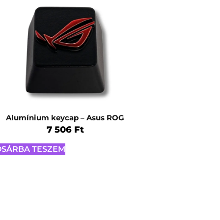
Alumínium keycap – Asus ROG
7 506
Ft
OSÁRBA TESZEM