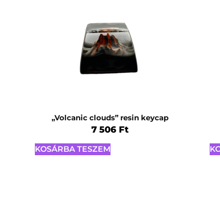
„Volcanic clouds” resin keycap
7 506
Ft
KOSÁRBA TESZEM
K