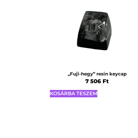
„Fuji-hegy” resin keycap
7 506
Ft
KOSÁRBA TESZEM