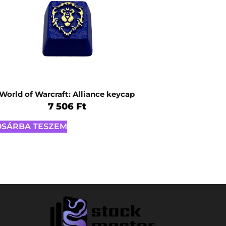
World of Warcraft: Alliance keycap
7 506
Ft
OSÁRBA TESZEM