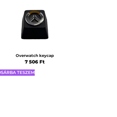
Overwatch keycap
7 506
Ft
OSÁRBA TESZEM