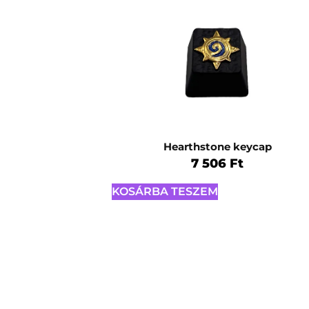
Hearthstone keycap
7 506
Ft
KOSÁRBA TESZEM