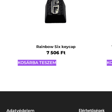
Rainbow Six keycap
7 506
Ft
KOSÁRBA TESZEM
K
Adatvédelem
Elérhetőségek