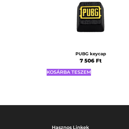
PUBG keycap
7 506
Ft
KOSÁRBA TESZEM
Hasznos Linkek