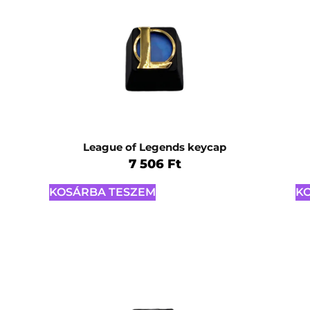
League of Legends keycap
7 506
Ft
KOSÁRBA TESZEM
K