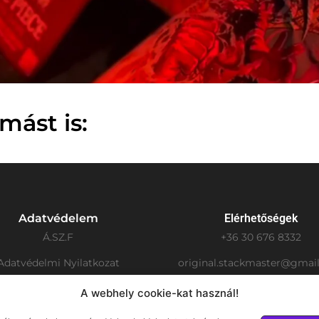
mást is:
Adatvédelem
Elérhetőségek
Á.SZ.F
+36 30 676 8332
Adatvédelmi Nyilatkozat
original.stackmaster@gmai
Cookie tájékoztató
Facebook
A webhely cookie-kat használ!