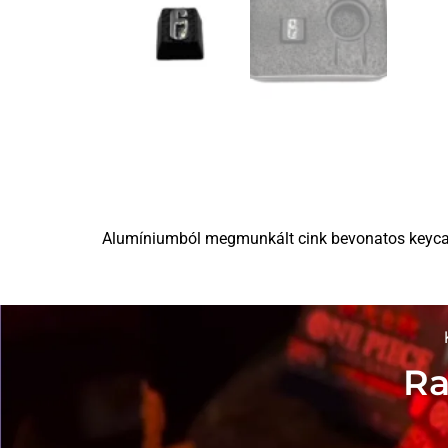
Alumíniumból megmunkált cink bevonatos keycap 
Ra