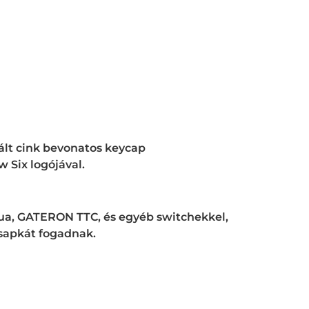
t cink bevonatos keycap
 Six logójával.
hua, GATERON TTC, és egyéb switchekkel,
sapkát fogadnak.