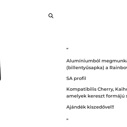
”
Alumíniumból megmunkál
(billentyűsapka) a Rainbow
SA profil
Kompatibilis Cherry, Kai
amelyek kereszt formájú 
Ajándék kiszedővel!!
„