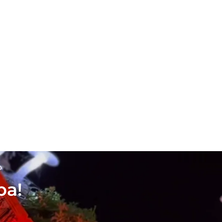
p
ba!