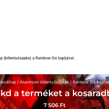
(billentyűsapka) a Rainbow Six logójával.
Kezdőlap
/
Alumínium billentyűsapkák
/ Rainbow Six keyca
kd a terméket a kosarad
7 506
Ft