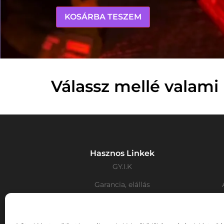
KOSÁRBA TESZEM
Válassz mellé valami 
Hasznos Linkek
GY.I.K
Garancia, elállás
Fizetés, szállítás