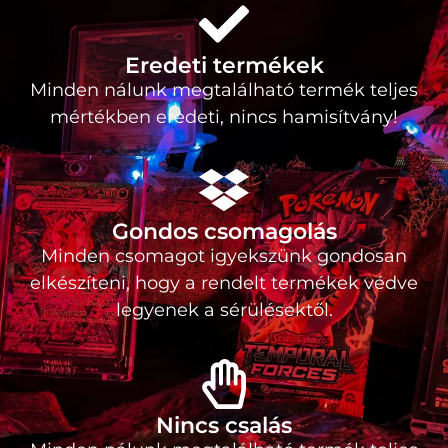
Eredeti termékek
Minden nálunk megtalálható termék teljes
mértékben eredeti, nincs hamisítvány!
Gondos csomagolás
Minden csomagot igyekszünk gondosan
elkészíteni, hogy a rendelt termékek védve
legyenek a sérülésektől.
Nincs csalás