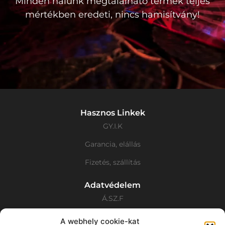
Minden nálunk megtalálható termék teljes
mértékben eredeti, nincs hamisítvány!
Hasznos Linkek
GY.I.K
Garancia, elállás
Fizetés, szállítás
Adatvédelem
Á.SZ.F
Adatvédelmi Nyilatkozat
A webhely cookie-kat