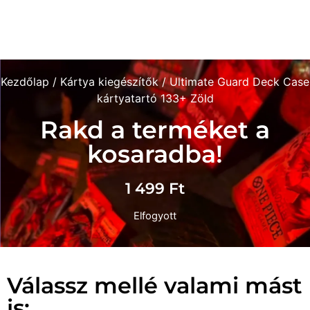
Kezdőlap
/
Kártya kiegészítők
/ Ultimate Guard Deck Case
kártyatartó 133+ Zöld
Rakd a terméket a
kosaradba!
1 499
Ft
Elfogyott
Válassz mellé valami mást
is: