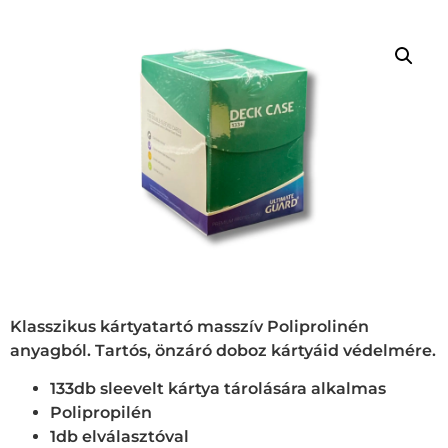
Klasszikus kártyatartó masszív Poliprolinén
anyagból. Tartós, önzáró doboz kártyáid védelmére.
133db sleevelt kártya tárolására alkalmas
Polipropilén
1db elválasztóval