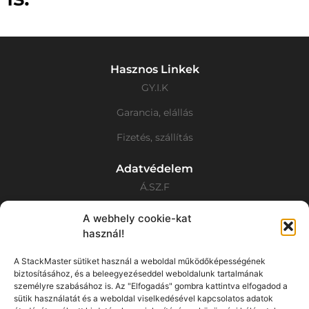
Hasznos Linkek
GY.I.K
Garancia, elállás
Fizetés, szállítás
Adatvédelem
Á.SZ.F
Adatvédelmi Nyilatkozat
A webhely cookie-kat
használ!
Cookie tájékoztató
A StackMaster sütiket használ a weboldal működőképességének
Elérhetőségek
biztosításához, és a beleegyezéseddel weboldalunk tartalmának
+36 30 676 8332
személyre szabásához is. Az "Elfogadás" gombra kattintva elfogadod a
sütik használatát és a weboldal viselkedésével kapcsolatos adatok