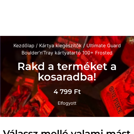
Kezdőlap
/
Kártya kiegészítők
/ Ultimate Guard
Boulder’n’Tray kártyatartó 100+ Frosted
Rakd a terméket a
kosaradba!
4 799
Ft
Elfogyott
Válassz mellé valami mást