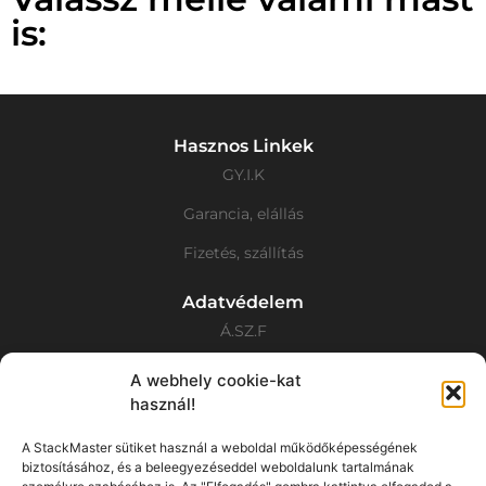
is:
Hasznos Linkek
GY.I.K
Garancia, elállás
Fizetés, szállítás
Adatvédelem
Á.SZ.F
Adatvédelmi Nyilatkozat
A webhely cookie-kat
használ!
Cookie tájékoztató
A StackMaster sütiket használ a weboldal működőképességének
Elérhetőségek
biztosításához, és a beleegyezéseddel weboldalunk tartalmának