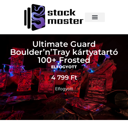
Ultimate Guard
Boulder’n’Tray kártyatartó
100+ Frosted
ELFOGYOTT
4 799
Ft
Elfogyott