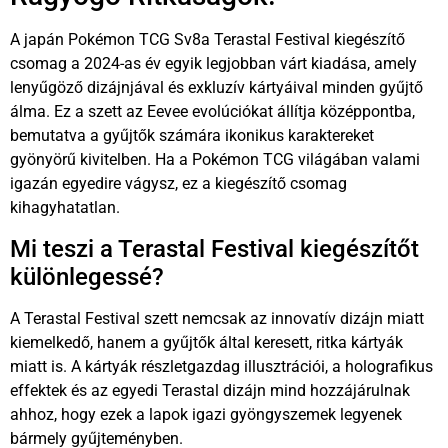
A japán Pokémon TCG Sv8a Terastal Festival kiegészítő
csomag a 2024-as év egyik legjobban várt kiadása, amely
lenyűgöző dizájnjával és exkluzív kártyáival minden gyűjtő
álma. Ez a szett az Eevee evolúciókat állítja középpontba,
bemutatva a gyűjtők számára ikonikus karaktereket
gyönyörű kivitelben. Ha a Pokémon TCG világában valami
igazán egyedire vágysz, ez a kiegészítő csomag
kihagyhatatlan.
Mi teszi a Terastal Festival kiegészítőt
különlegessé?
A Terastal Festival szett nemcsak az innovatív dizájn miatt
kiemelkedő, hanem a gyűjtők által keresett, ritka kártyák
miatt is. A kártyák részletgazdag illusztrációi, a holografikus
effektek és az egyedi Terastal dizájn mind hozzájárulnak
ahhoz, hogy ezek a lapok igazi gyöngyszemek legyenek
bármely gyűjteményben.