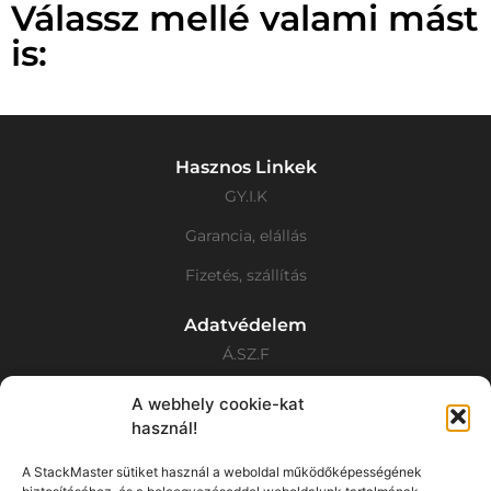
Válassz mellé valami mást
is:
Hasznos Linkek
GY.I.K
Garancia, elállás
Fizetés, szállítás
Adatvédelem
Á.SZ.F
Adatvédelmi Nyilatkozat
A webhely cookie-kat
használ!
Cookie tájékoztató
A StackMaster sütiket használ a weboldal működőképességének
Elérhetőségek