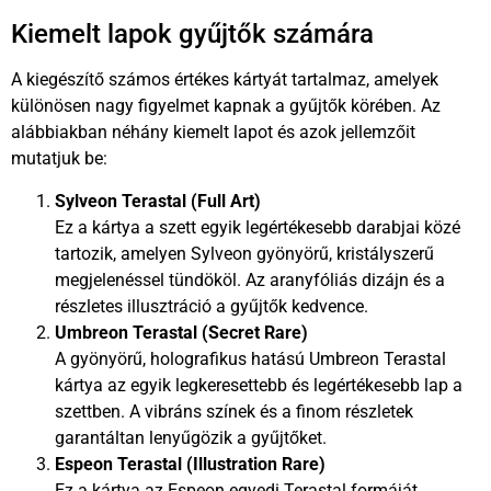
Kiemelt lapok gyűjtők számára
A kiegészítő számos értékes kártyát tartalmaz, amelyek
különösen nagy figyelmet kapnak a gyűjtők körében. Az
alábbiakban néhány kiemelt lapot és azok jellemzőit
mutatjuk be:
Sylveon Terastal (Full Art)
Ez a kártya a szett egyik legértékesebb darabjai közé
tartozik, amelyen Sylveon gyönyörű, kristályszerű
megjelenéssel tündököl. Az aranyfóliás dizájn és a
részletes illusztráció a gyűjtők kedvence.
Umbreon Terastal (Secret Rare)
A gyönyörű, holografikus hatású Umbreon Terastal
kártya az egyik legkeresettebb és legértékesebb lap a
szettben. A vibráns színek és a finom részletek
garantáltan lenyűgözik a gyűjtőket.
Espeon Terastal (Illustration Rare)
Ez a kártya az Espeon egyedi Terastal formáját