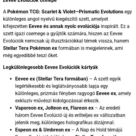
Eevee Evolúciók Ünnepe
A
Pokémon TCG: Scarlet & Violet—Prismatic Evolutions
egy
különleges angol nyelvű kiegészítő szett, amelyet
kifejezetten
Eevee és annak nyolc evolúciója
inspirált. Ez a
szett igazi csemege a gyűjtők számára, hiszen az Eevee
Evolúciók nemcsak új illusztrációkkal térnek vissza, hanem
Stellar Tera Pokémon ex
formában is megjelennek, ami
még egyedibbé teszi őket.
Legkülönlegesebb Eevee Evolúciók kártyák
Eevee ex (Stellar Tera formában)
– A szett egyik
legértékesebb és leglátványosabb lapja egy
különleges, prizmás fényben ragyogó
Eevee ex
, amely
exkluzív művészi kidolgozással érkezik.
Vaporeon ex, Jolteon ex, Flareon ex
– Az eredeti
három Eevee Evolúció új és erőteljes ex változatban
jelenik meg, különleges holografikus dizájnnal.
Espeon ex & Umbreon ex
– A Nap és Hold témájú