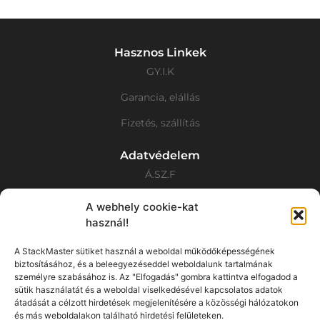
Hasznos Linkek
GY.I.K
Garancia, elállás
Fizetés, szállítás
Adatvédelem
Á.SZ.F
Adatvédelmi Nyilatkozat
A webhely cookie-kat
használ!
Cookie tájékoztató
A StackMaster sütiket használ a weboldal működőképességének
Elérhetőségek
biztosításához, és a beleegyezéseddel weboldalunk tartalmának
+36 30 676 8332
személyre szabásához is. Az "Elfogadás" gombra kattintva elfogadod a
sütik használatát és a weboldal viselkedésével kapcsolatos adatok
original.stackmaster@gmail.com
átadását a célzott hirdetések megjelenítésére a közösségi hálózatokon
és más weboldalakon található hirdetési felületeken.