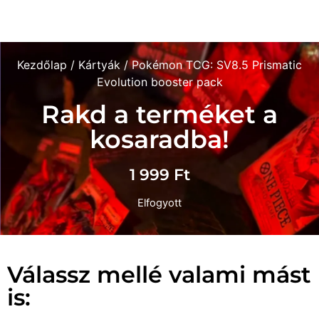
Kezdőlap
/
Kártyák
/ Pokémon TCG: SV8.5 Prismatic
Evolution booster pack
Rakd a terméket a
kosaradba!
1 999
Ft
Elfogyott
Válassz mellé valami mást
is: