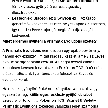
Eevee Evolúciók különleges
Stellar Tera formában
térnek vissza, gyönyörű és részletgazdag
illusztrációkkal.
Leafeon ex, Glaceon ex & Sylveon ex
– Az újabb
generációk kedvencei szintén helyet kapnak a szettben,
így minden Eevee-rajongó megtalálhatja a saját
kedvencét.
Miért érdemes gyűjteni a Prismatic Evolutions szettet?
A
Prismatic Evolutions
nem csupán egy újabb bővítmény,
hanem egy exkluzív, limitált kiadású készlet, amely az Eevee
Evolúciók rajongóinak készült. Az angol nyelvű kiadás
különösen keresett lesz, hiszen a Pokémon TCG történetében
először láthatunk ilyen tematikus fókuszt az Eevee és
evolúciói körül.
Ha ritka és gyönyörű Pokémon kártyákra vadászol, vagy
egyszerűen egy
különleges, exkluzív gyűjtői darabot
szeretnél birtokolni, a
Pokémon TCG: Scarlet & Violet—
Prismatic Evolutions
tökéletes választás lehet számodra!